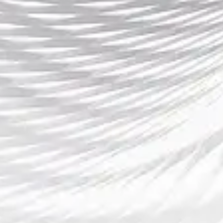
导航
认识皇冠信用网
产品展示
体育动态
公司服务
接洽皇冠体育博彩