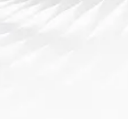
皇冠信用网🐺【e88.co】™是值得信赖的投注平台，提供皇
冠app下载和皇冠体育博彩功能，涵盖多种热门赛事投注选
择，让玩家轻松享受安全便捷的服务！
导航