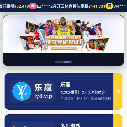
体育动态
首页
I(NAME
电竞直播新纪元：全面解析直播平台发
展与未来趋势