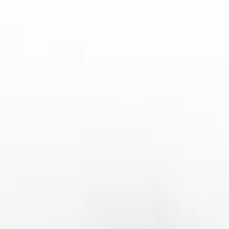
4、电竞直播的未来发展趋势
未来，电竞直播平台将继续发挥技术创新和内容创意的
优势，推动整个行业的发展。首先，5G网络的普及将为
电竞直播提供更为稳定和高速的网络支持，进一步提升
直播的流畅度和质量。无论是多人在线对战的实时转
播，还是大型赛事的高清视频直播，5G技术都将为电竞
直播平台带来更广阔的发展前景。
其次，虚拟主播和AI技术的结合，将为电竞直播行业带来
全新的娱乐体验。未来，平台不仅可以通过AI技术进行智
能解说，还能通过虚拟主播与观众互动，提供更加个性
化、定制化的服务。这种趋势将使电竞直播变得更加多
元化，不再局限于传统的人类主播形式，极大地拓展了
内容创作的边界。
最后，电竞直播平台将更加注重全球化布局。随着电竞
行业逐步走向国际化，更多的直播平台将会通过与国际
赛事的合作，吸引全球观众的关注。特别是在东南亚、
欧洲、美国等市场，电竞直播平台将通过本地化运营和