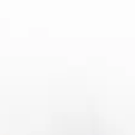
验。通过兴趣圈层建设和主题活动策划，平台有效促进
用户之间的深度互动，让体育竞技成为连接用户的重要
纽带，形成积极健康的社区文化氛围。
与此同时，平台不断丰富互动玩法设计，引入更多创新
参与模式。用户不仅能够观看赛事，还能够参与数据竞
猜、观点讨论以及赛事分析等活动，从而获得更加丰富
的娱乐体验和参与价值。
打造专业竞技服务生态
亚投体育始终坚持专业化发展方向，致力于构建覆盖赛
事内容、用户服务以及技术支持的完整竞技服务生态。
通过系统化运营管理，平台不断提升整体服务质量，为
用户创造更加优质的使用体验。
在平台安全建设方面，亚投体育高度重视用户信息保护
与系统运行稳定性。通过完善的安全管理机制和先进的
技术保障措施，平台能够有效维护用户权益，为广大用
户营造安全可靠的使用环境。
与此同时，平台不断完善客户服务体系，通过专业化服
务团队及时响应用户需求，解决用户在使用过程中遇到