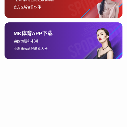
更加真实地感受赛事现场氛围。无论身处何地，用户都
能够享受到接近现场观赛的沉浸式体验。
皇冠网址
此外，平台积极探索人工智能技术在体育领域的应用，
通过智能推荐系统分析用户兴趣偏好，精准推送相关赛
事内容和资讯信息。这种个性化服务模式不仅提高了内
容匹配效率，也增强了用户对于平台的依赖度和满意
度。
多元互动提升参与感受
现代体育娱乐平台的发展不仅仅局限于内容传播，更强
调用户参与体验。亚投体育围绕用户需求打造多元互动
体系，使观赛过程从单向观看逐步转变为多维度参与，
实现互动价值的全面提升。
平台通过实时评论、赛事讨论以及互动交流等功能，搭
建起用户之间沟通分享的桥梁。广大体育爱好者可以在
赛事进行过程中交流观点、分享见解，共同感受竞技赛
事带来的激情与魅力。
为了增强社区活跃度，亚投体育持续优化用户社交体