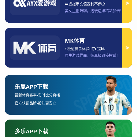
在引领全新的赛事体验模式，成为现代体育数字化发展
的重要推动力量。本文将从赛事资源建设、技术创新应
用、用户体验优化以及行业发展价值四个方面，对亚投
体育引领全新赛事体验打造专业竞技娱乐平台进行全面
阐述。
丰富赛事资源体系建设
亚投体育始终将优质赛事资源作为平台发展的核心基
础，通过持续拓展赛事合作渠道，不断丰富平台内容生
态。无论是备受关注的国际顶级赛事，还是深受用户喜
爱的区域性竞技活动，平台均能够提供全面覆盖，为不
同兴趣爱好的用户带来更加多元化的观赛选择。
在赛事内容布局方面，亚投体育注重赛事种类的均衡发
展。平台不仅涵盖足球、篮球等主流体育项目，同时还
关注电子竞技、综合格斗以及新兴体育赛事的发展趋
势，使更多用户能够找到符合自身兴趣的竞技内容，进
一步提升平台吸引力。
为了保障赛事内容的专业性与时效性，亚投体育建立了
完善的赛事更新机制。通过与众多赛事机构和内容提供