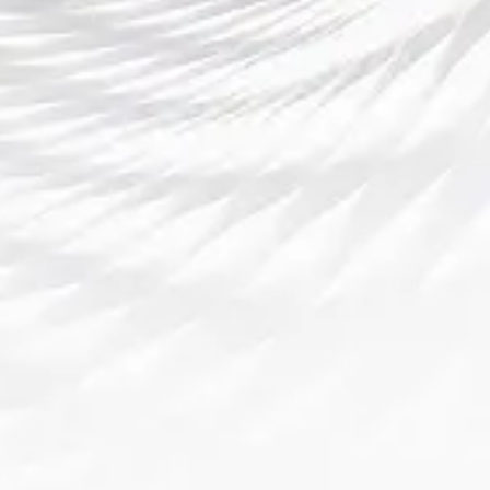
接洽皇冠体育博彩
识皇冠信用网
地址:
嘉峪关市匹搂坡194号
电话:
13594780404
品展示
邮箱:
devilish@yahoo.com
育动态
司服务
洽皇冠体育博彩
teMap
p下载
.