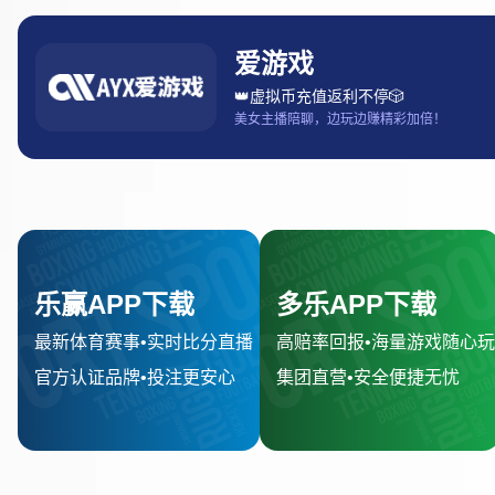
跨界参赛背景
尤文图斯作为意大利足球的象征之一，在长
比赛节奏。然而当其“跨界”进入西班牙国
应，更是足球文化语境的重新解读。
西班牙国王杯以高强度淘汰赛与技术流打法
念形成鲜明对比。这种结构性差异，使得尤
赛事组织者设想这一跨国参赛机制，本身便
的加入，使国王杯不再局限于伊比利亚半岛