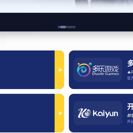
书写欧陆豪门跨界挑战新篇章激情
ity["sports_team","Juventus","Italy
杯赛场所引发的战术革新、文化碰撞与竞技升级。文章从参赛背景、
展开，系统呈现欧陆足球格局在跨界挑战中的重塑过程。
面对全新赛制与对手风格的冲击，也在历史与现实的交汇
胜负较量，更是足球文明互鉴的象征舞台，豪门之间的碰