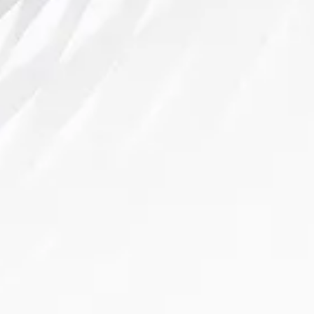
订阅我们的邮箱
获取最新咨询和优惠等消息
Subscribe