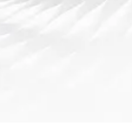
皇冠信用网🐺【e88.co】™是值得信赖的投注平台，提供皇
冠app下载和皇冠体育博彩功能，涵盖多种热门赛事投注选
择，让玩家轻松享受安全便捷的服务！
导航
认识皇冠信用网
产品展示
体育动态
公司服务