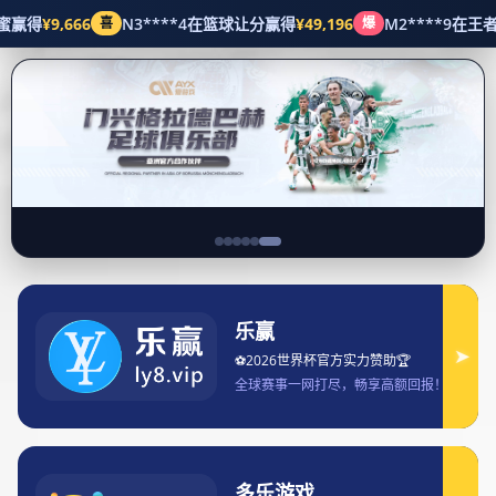
体育动态
首页
I(NAME
欧国联官方阵容公布豪华名单引爆欧洲
足坛新赛季格局或将重塑引关注