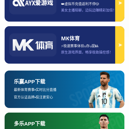
格局或将重塑引关注的核心，在于各支国家队阵容的整
体升级。多支传统强队如法国、西班牙、英格兰和德国
均派出了近乎全主力阵容，形成星光熠熠的竞争格局。
无论是中前场的创造力，还是后防线的稳定性，都展现
出极高的整体水平。