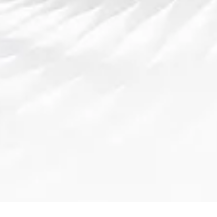
导航
认识皇冠信用网
产品展示
体育动态
公司服务
接洽皇冠体育博彩