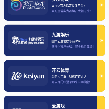
悦盈体育携手创新科技 打造智能体育
新时代 引领行业发展新趋势
2025-03-18 18:36:30
文章摘要：随着科技的不断进步和体育行业的不断发
展，智能体育逐渐成为行业的新趋势。悦盈体育携手创
新科技，在这一背景下，积极推动智能体育的发展，致
力于打造全新的智能体育新时代。本篇文章将从四个方
面详细探讨悦盈体育如何通过创新科技引领行业发展，
推动智能体育的普及和应用。这四个方面分别是：智能
硬件的创新与应用、数据分析与运动优化、智慧体育场
馆建设、以及用户体验与智能服务的提升。通过深入分
析这几个方面，能够更好地理解悦盈体育如何在行业内
树立标杆，引领未来发展趋势。
1、智能硬件的创新与应用