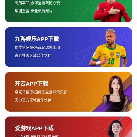
能硬件将更好地服务于广大用户，推动智能体育的发
展。
2、数据分析与运动优化
在智能体育的新时代，数据分析技术的应用至关重要。
悦盈体育通过先进的数据分析技术，将用户的运动数据
转化为科学的运动建议和训练计划。这一过程不仅提高
了运动员的竞技水平，也使得普通用户能够更好地进行
个人运动管理。
首先，悦盈体育通过采集来自智能硬件、可穿戴设备等
多种来源的数据，进行深度分析。这些数据包括用户的
生理指标、运动方式、训练强度、恢复情况等。通过大
数据分析，悦盈体育能够精准地评估用户的身体状态，
预测可能出现的运动伤害，并提供相应的预防建议。同
时，数据分析还帮助制定更加科学的训练计划，提高运
动效果。
此外，悦盈体育还通过人工智能技术优化运动表现。例