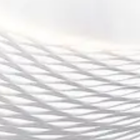
性。例如，智能设备可以根据用户的反馈实时调整训练
内容，提升互动性和参与感。同时，悦盈体育通过AR/VR
等技术，打造沉浸式的运动体验，增强用户的运动兴趣
和参与度。这种全方位的智能服务不仅提升了用户体
验，还促进了智能体育的普及。
此外，悦盈体育还在智能客服、售后服务等方面做出了
创新。通过人工智能客服系统，用户可以随时咨询有关
产品和服务的问题，解决运动过程中的疑虑。智能化的
服务体系大大提高了用户的满意度，进一步推动了智能
体育行业的发展。
总结：
通过智能硬件的创新与应用、数据分析与运动优化、智
慧体育场馆建设以及用户体验与智能服务的提升，悦盈
体育正在全面推动智能体育的新时代。这些创新不仅提
升了运动员的竞技水平，也让普通用户能够享受到更加
科学、高效的健身服务。未来，随着技术的不断进步，
智能体育将在更多领域得到广泛应用，悦盈体育也将继
续引领行业发展，推动智能体育走向更加广阔的未来。