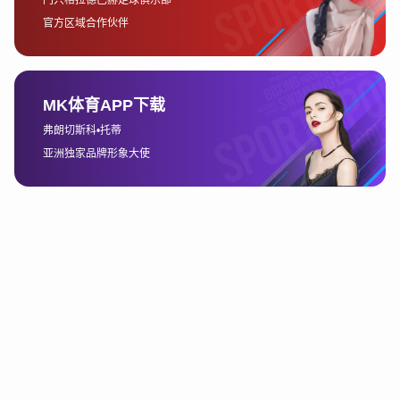
如，针对运动员的个人特点和比赛需求，利用人工智能
算法来调整运动策略和训练计划。通过精准的运动优
化，运动员能够在较短时间内实现技术突破，提升竞技
成绩。对于普通用户而言，个性化的运动优化方案能够
帮助他们实现更加健康和高效的健身目标。
3、智慧体育场馆建设
随着智能化技术的发展，传统体育场馆正在逐步向智慧
体育场馆转型。悦盈体育与创新科技合作，共同推动智
慧体育场馆的建设，致力于提升体育场馆的智能化管理
和服务水平。智慧体育场馆通过引入先进的传感器、物
联网技术、云计算等，能够实现更加精细化和智能化的
管理。
例如，在智能化管理方面，体育场馆能够通过物联网设
备实时监测场馆内的设备运行状态、空气质量、温湿度
等环境因素，确保场馆设施的安全与舒适。此外，通过
大数据分析，智慧体育场馆可以对运动项目的使用情况
进行监控和预测，从而优化场地资源的分配，提升运营
效率。
此外，智慧体育场馆还为用户提供更加便捷的智能服