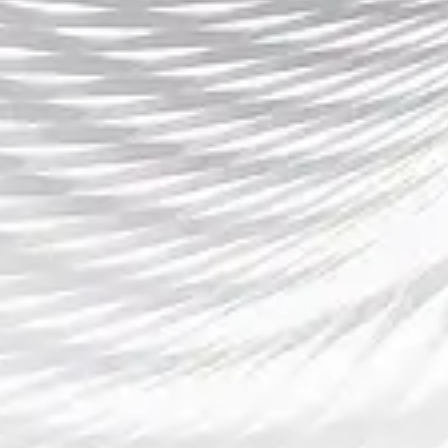
导航
认识皇冠信用网
产品展示
体育动态
公司服务
接洽皇冠体育博彩