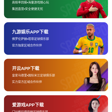
敢拼、战术灵活，常常能在对阵强敌时打出令人眼前一
亮的表现。随着赛季的推进，这些新兴力量能否继续保
持高光状态，也成为影响冠军归属的重要变量。
2、明星选手的关键发挥
在KPL的赛场上，明星选手的个人发挥往往能够改变整场
比赛的走向。无论是关键时刻的操作极限，还是大场面
的团战处理，顶尖选手的发挥常常决定了胜负。这种“个
人英雄主义”并不是脱离团队，而是通过个人能力在关键
节点为队伍争取优势。
例如一些经验丰富的老将，他们对赛场节奏的把控极其
精准，能够在对方犯错的瞬间迅速抓住机会，带动全队
节奏。而年轻的天才选手则凭借手速和意识在操作上屡
屡创造奇迹，他们的表现往往带给队伍极大的士气提
升。两者结合，让比赛更加充满看点。
皇冠信用网
明星选手不仅是战术执行的核心，更是粉丝关注的焦
点。当他们在赛场上打出极具观赏性的操作时，不仅提
升了队伍的整体战斗力，也让联赛的热度持续攀升。因
此，谁能在总决赛这样的关键舞台上打出最佳状态，成