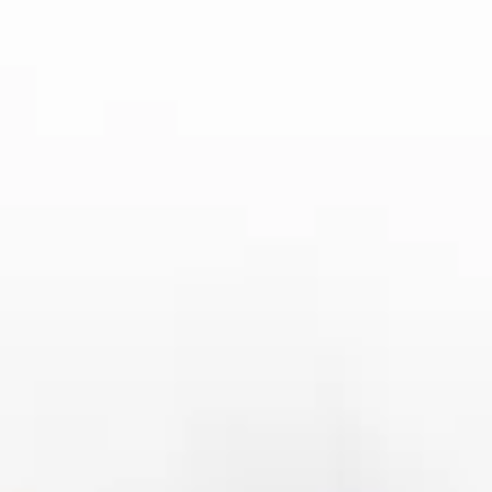
4、赛程心态与综合考验
长时间的联赛不仅是操作和战术的较量，更是心理素质
的全面比拼。赛程越往后，选手的压力越大，尤其是在
半决赛和总决赛这样的关键战役中，心态的稳定性决定
了他们能否发挥出应有的水平。
有些战队在常规赛阶段表现极其出色，但一到关键淘汰
赛就容易出现心态波动，导致操作失误频频，最终饮恨
出局。而能够一路走到最后的队伍，往往是那些能在逆
境中保持冷静、在顺境中保持专注的战队。他们不仅依
靠实力赢球，更依靠坚韧的心理素质。
此外，赛程安排本身也是一种考验。连续的高强度比赛
让选手体能和精神高度消耗，如何在短时间内恢复状
态，调整战术与心态，成为了每一支队伍必须面对的问
题。最终，谁能在这种高压环境下依然保持最佳状态，
谁就更有可能捧起象征最高荣誉的冠军奖杯。
总结：
综上所述，KPL联赛的冠军归属悬念，正是由多重因素共