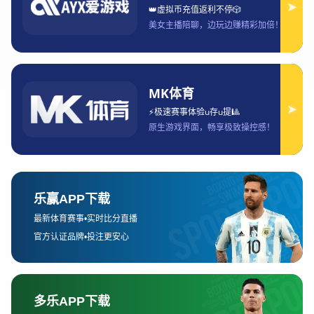
剖析，我们将更清晰地看到冠军争夺背后的逻辑和变
数。最终，KPL联赛的冠军不仅仅是实力的证明，更是坚
持、智慧和心态的综合体现，也正因为如此，冠军归属
的悬念才格外引人入胜。
1、队伍整体实力的比拼
在KPL联赛中，队伍的整体实力始终是最基础也是最关键
的竞争因素。无论是一支战队的操作能力、英雄池深
度，还是团队协作与默契度，都直接决定了他们能否在
赛场上掌控局势。纵观本赛季，多支战队在阵容配置上
趋向均衡，既有强力的边路和打野，也有擅长开团的辅
助，这让比赛的竞争更加白热化。
老牌劲旅往往拥有丰富的大赛经验，他们的稳定性和整
体性在关键场次中尤其重要。这些队伍通过长期的磨合
形成了成熟的打法和稳定的执行力，即使面对突发状况
也能保持冷静。这样的整体实力，是他们冲击冠军的坚
实基石。
与此同时，部分新兴战队虽然缺乏厚重的历史底蕴，但
在年轻选手的带动下展现出了惊人的爆发力。他们敢打