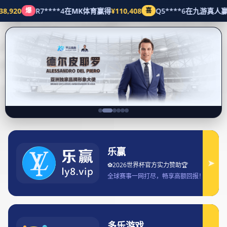
产品展示
首页
I(NAME
西甲联赛节假日期间赛程安排及精彩对
决全面解析