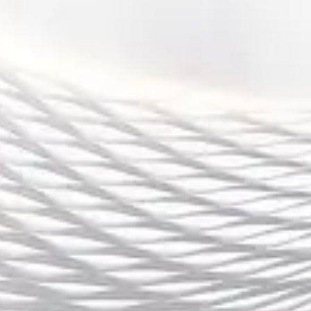
citeturn0search18turn0search27turn0search32
此外，假日赛程也容易产生“连续高强度比拼”：如一支球
队在假日前后连续迎来几个硬仗，对体能与心理都是考
验。也有球队利用假期的间隙阶段来恢复或作战略调
整，从而在接下来的对阵中爆发好状态。
在某些赛季里，还出现了假期“黑马崛起”或“冷门爆炸”的
案例。对下游球队而言，节假日赛程提供了破局机会：
对阵大俱乐部时若能在假期背景下打爆冷，便更容易引
发舆论放大。这种“假日效应”也使得部分球迷格外期待节
假日那几轮的比赛。
最后，节假日对决往往伴随着全媒体宣传和主题营销，
比如“假日经典夜”“跨年轮次”等概念被广泛运用，为联赛
品牌增色、吸引更多观众注意力。
总结：
从节假日的定义与安排原则出发，我们看到西甲在假期
赛程设计上必须兼顾多个维度：观众体验、转播价值、
球队运营与外部环境。这是一项高度复杂的调度工程，
需要联赛、足协、俱乐部之间密切协作。再从赛程密度