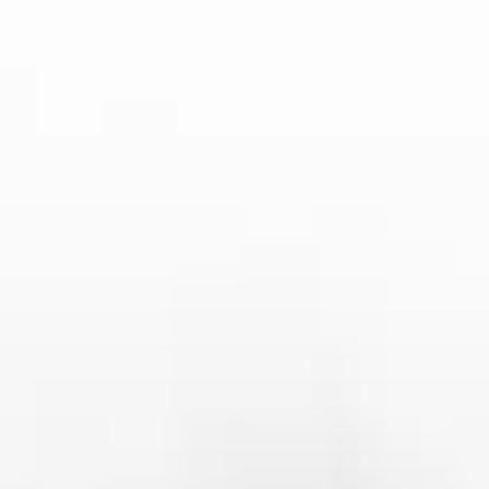
此外，假期赛事中换人策略与阵容调整可能更为关键。
受限于体能、伤病和旅程疲惫，优秀的轮换策略常常能
在假期对决中取得微妙优势。在一些假期经典战中，替
补球员的表现甚至成为比赛胜负的关键。
最后，心理层面也不可忽视。假期场次因为关注度高、
舆论强，球员和教练的心理波动更大。如何在节假日压
力中保持冷静、专注，是许多优秀球队常年练就的能
力。
经典假日对决与赛事亮点
在西甲历史中，节假日往往伴随着经典对决与高光时
刻，成为球迷津津乐道的记忆。例如在圣诞节附近、跨
年或复活节期间，强强碰撞、传统德比、榜首大战等往
往被安排在此段落，以最大化赛事价值和观赏性。
国家德比、马德里德比、巴塞罗那与皇马的对决等，常
被安排在秋末、冬初或春季假日周末。西班牙足协通常
会在这类时段特别安排避免过度集中，从而确保这类经
典对决更具看点和公平性。