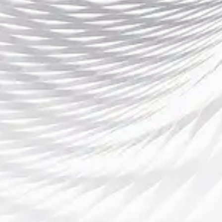
接洽皇冠体育博彩
识皇冠信用网
地址:
嘉峪关市匹搂坡194号
电话:
13594780404
品展示
邮箱:
devilish@yahoo.com
育动态
司服务
洽皇冠体育博彩
teMap