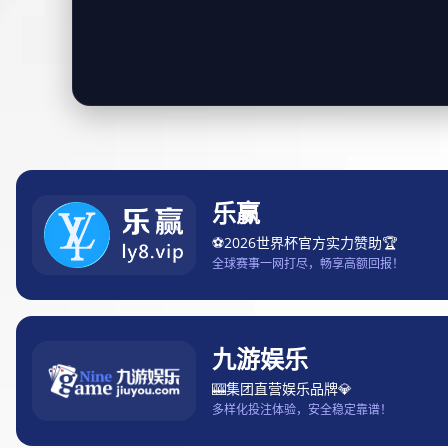
免费欧冠在线观看全攻略高
彩集锦
2026-02-06 15:42:01
本文围绕“免费欧冠在线观看全攻略高清直播
迷最关心的观赛方式、平台选择、赛程理解
取与甄别、高清直播体验的实现、赛程与实
方面展开，力求为读者呈现一份结构清晰、
态的对比分析，帮助球迷在合法合规的前提
也能在赛后快速回顾精彩瞬间，深入理解欧