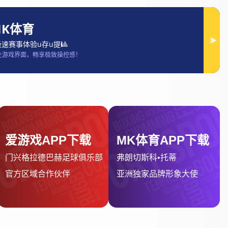
认识皇冠信用网
产品展示
体育动态
公司服务
接洽皇冠体育博彩