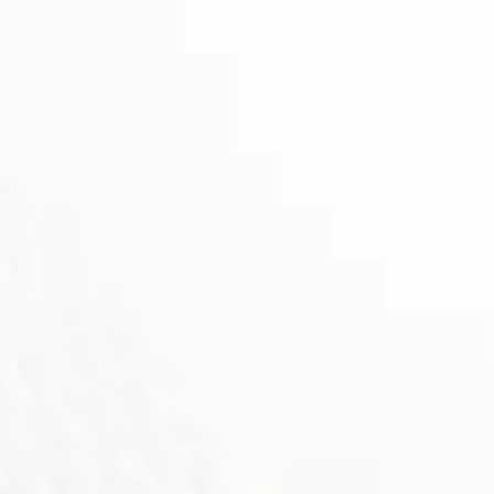
值得一提的是，高清体验不仅体现在画面上
面，能够让观众更准确地捕捉场上细节，从
三、赛程比分深度解
欧冠赛事周期长、参赛球队多，赛程结构相
赛、淘汰赛各阶段的时间安排与晋级规则，
皇冠体育博彩
实时比分功能是现代观赛的重要补充。当无
可以第一时间掌握比赛走势。这种信息化手
在比分之外，部分平台还会提供数据统计与
帮助球迷更理性地理解比赛结果，也为赛后
四、精彩集锦与延展
精彩集锦是欧冠内容生态中不可或缺的一环
可以在短时间内回顾比赛精华，尤其适合时