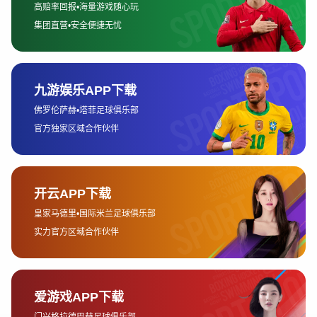
1、丰富多样的游戏种类
BBIN体育平台之所以能够吸引大量用户，首先得益于其
丰富多样的游戏种类。平台不仅涵盖了传统的体育赛事
博彩，还包括了各类真人娱乐游戏、电子竞技以及电子
游戏等，能够满足不同用户的娱乐需求。无论是足球、
篮球、网球等传统体育项目，还是日益流行的电子竞技
赛事，BBIN都能提供广泛的选择，极大地提升了平台的
吸引力。
平台提供的体育赛事博彩种类也非常齐全。除了常见的
足球、篮球赛事外，BBIN平台还涵盖了高尔夫、排球、
冰球等众多体育项目，极大地方便了用户根据自己的兴
趣选择投注项目。除此之外，平台的赛事更新也十分及
时，能够让用户在第一时间获取最新的赛况信息，提升
了整体用户体验。
在真人娱乐方面，BBIN也不断创新，提供了丰富的游戏
选择。从经典的百家乐、轮盘、骰宝等传统桌面游戏，
到热门的线上真人互动游戏，平台力求为用户打造身临
其境的娱乐体验。结合高清的视频直播技术与真实的荷
官主持，BBIN的真人娱乐区已成为平台的一大亮点，吸