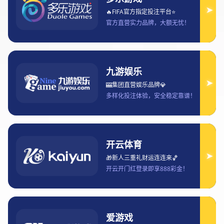
BBIN体育平台深度解析：全面探索
其游戏种类与用户体验优势
2026-03-13 15:01:21
文章摘要：
BBIN体育平台作为目前市场上备受瞩目的娱乐平台，以
其丰富的游戏种类与出色的用户体验吸引了大量用户。
本文将对BBIN体育平台进行深度解析，从四个方面全面
探索其游戏种类与用户体验优势。首先，我们将探讨
BBIN体育平台所提供的多元化游戏种类，包括体育赛
事、真人娱乐、电子竞技等领域。其次，详细分析平台
的用户体验优势，重点关注界面的设计、操作的便捷性
以及平台的稳定性。此外，我们还会讨论BBIN体育平台
的创新性和市场竞争力，如何通过不断优化提升用户黏
性与市场份额。最后，本文将对BBIN体育平台的未来发