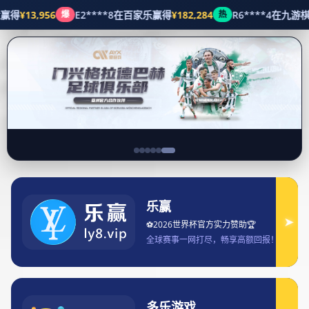
产品展示
首页
I(NAME
BBIN体育平台深度解析：全面探索其游
戏种类与用户体验优势