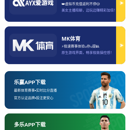
展趋势进行展望，并总结平台在行业中的优势和挑战。
通过这些分析，我们可以全面了解BBIN体育平台的综合
实力和吸引力。