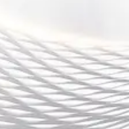
处理。通过这些保障措施，BBIN不仅能够提升用户的信
任度，还能进一步增强其在市场上的竞争力。
4、创新性与市场竞争力
BBIN体育平台的创新性是其在激烈竞争中脱颖而出的关
键因素之一。平台不仅在传统体育赛事博彩方面提供了
多元化选择，还在电子竞技、虚拟体育等新兴领域积极
布局。例如，BBIN平台为用户提供了多种虚拟体育赛
事，让那些无法参与实时体育赛事的用户也能享受投注
乐趣。除此之外，平台还推出了与区块链技术结合的加
密货币投注功能，进一步扩大了其用户群体，吸引了更
多年轻玩家。
BBIN在创新方面还体现在游戏玩法和互动体验的优化
上。例如，平台为体育博彩用户提供了多样化的投注方
式，如实时赔率、过关投注等，不仅丰富了用户的选
择，还让他们能够根据实时赛事情况做出更加灵活的投
注决策。此外，BBIN平台还与多个知名游戏开发公司合
作，推出了多款创新性游戏，满足了不同用户的需求。
面对日益激烈的市场竞争，BBIN平台不断提升其市场竞