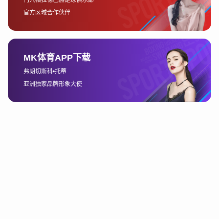
引了大量热衷于真人互动游戏的玩家。
2、优化的用户界面与操作体验
BBIN体育平台除了丰富的游戏内容外，其用户界面的设
计和操作体验也是其竞争力的重要组成部分。平台界面
简洁直观，功能分类清晰，用户能够在最短的时间内找
到自己感兴趣的游戏类别或赛事，降低了新用户的学习
成本。无论是电脑端还是移动端，BBIN都提供了流畅的
操作体验，用户可以轻松切换各种功能模块，进行快速
投注或切换游戏。
另外，BBIN体育平台在用户操作的便捷性上也做了大量
优化。用户可以通过简洁的导航栏快速进入自己最常访
问的功能模块，而投注页面也经过精心设计，让用户能
够迅速选择投注选项，并实时查看赛事信息。与此同
时，平台的加载速度和反应时间都非常迅速，能够有效
避免因延迟或卡顿而影响用户的体验。
BBIN还注重用户的个性化设置，平台允许用户根据个人
偏好自定义界面布局，调整通知设置等。这样不仅让用
户的体验更加贴心，还能增加用户的参与感和粘性。通
过这些优化，BBIN成功提升了用户的互动体验，确保了