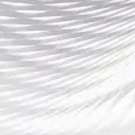
益增长，亚云体育将继续探索更多创新路径，深化产业融
动健康生态，为全民健身和健康中国建设贡献更大力量，
文更接近 3000 字，并增加数据和行业趋势引用，让文