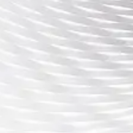
未来，随着科技不断进步和社会健康需求日
合，打造智能化、专业化、可持续发展的运
推动运动健康产业迈向更加辉煌的未来。
---
如果你愿意，我可以帮你**再优化文字，使全
章更丰富专业**。
你希望我帮你优化吗？
Prev Post
Next Post