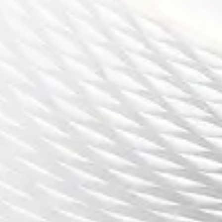
此外，亚云体育不断探索国际合作与经验交
平。这种全球视野和本土实践相结合的模式
注入了创新动力，形成持续发展的良性循环
总结：
综上所述，亚云体育通过科技赋能、数字化
方面，全面推动了全民健身与运动健康产业
了产业结构优化和服务水平提升，为运动健