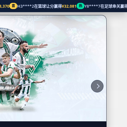
体育动态
公司服务
接洽皇冠体育博彩
新趋势