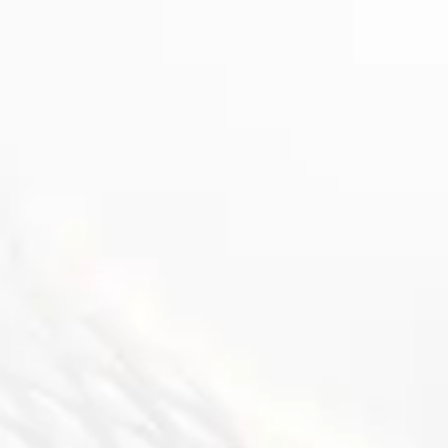
求。通过标准化的培训流程和考核体系，亚
务质量，为全民健身提供了可靠保障。
亚云体育还积极推动社区和学校的运动健康
服务布局，不仅提升了全民健身的参与度，
入人心。
4、产业协同与生态共
在推动运动健康产业发展的过程中，亚云体
机构、保险公司及科技企业的合作，亚云体
仅提升了资源利用效率，也推动了产业链整
同时，亚云体育积极参与国家和地方体育政
任计划，促进全民健身理念的普及。这种公
支撑，实现了经济效益与社会效益的双重提