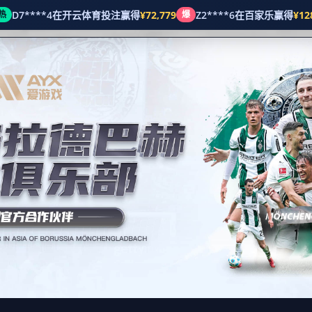
认识皇冠信用网
产品展示
产品展示
页
I(NAME
亚云体育助力全民健身与运动健康产业全面发展